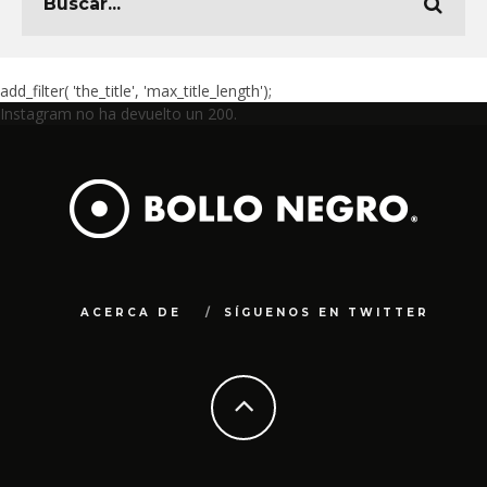
add_filter( 'the_title', 'max_title_length');
Instagram no ha devuelto un 200.
ACERCA DE
SÍGUENOS EN TWITTER