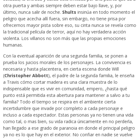
otra puerta y ambas siempre deben estar bajo llave, y, por
último, nunca salir de noche.
Shults
insinúa en todo momento el
peligro que acecha allí fuera, sin embargo, no tiene prisa por
ofrecernos mayor pista sobre eso, su cinta nunca se revela como
la tradicional película de terror, aquí no hay verdadera acción
violenta. Los villanos no son más que las propias emociones
humanas.
Con la eventual aparición de una segunda familia, se ponen a
prueba los juicios morales de los personajes. La convivencia es
necesaria y hasta placentera, en cierta escena donde Will
(
Christopher Abbott
), el padre de la segunda familia, le enseña
a Travis cómo cortar madera es una clara muestra de lo
indispensable que es vivir en comunidad, empero, ¿hasta qué
punto está permitida esta abertura para mantener a salvo a tu
familia? Todo el tiempo se respira en el ambiente cierta
incertidumbre que invade por completo a cada personaje e
incluso a cada espectador. Estas personas ya no tienen una vida
como tal, o mas bien, su vida radica únicamente en no perderla,
han llegado a ese grado de paranoia en donde el principal peligro
ya no es lo que hay en el exterior. No confiar en nadie se vuelve