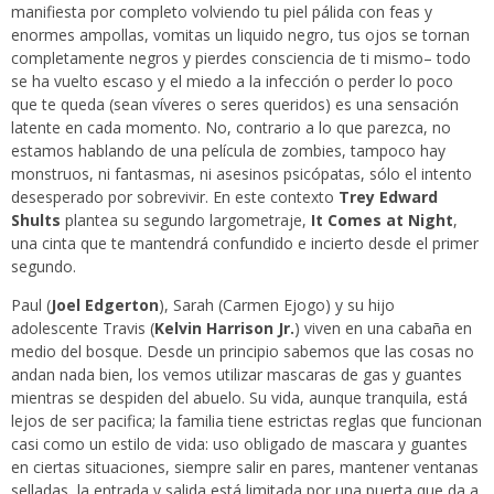
manifiesta por completo volviendo tu piel pálida con feas y
enormes ampollas, vomitas un liquido negro, tus ojos se tornan
completamente negros y pierdes consciencia de ti mismo– todo
se ha vuelto escaso y el miedo a la infección o perder lo poco
que te queda (sean víveres o seres queridos) es una sensación
latente en cada momento. No, contrario a lo que parezca, no
estamos hablando de una película de zombies, tampoco hay
monstruos, ni fantasmas, ni asesinos psicópatas, sólo el intento
desesperado por sobrevivir. En este contexto
Trey Edward
Shults
plantea su segundo largometraje,
It Comes at Night
,
una cinta que te mantendrá confundido e incierto desde el primer
segundo.
Paul (
Joel Edgerton
), Sarah (Carmen Ejogo) y su hijo
adolescente Travis (
Kelvin Harrison Jr.
) viven en una cabaña en
medio del bosque. Desde un principio sabemos que las cosas no
andan nada bien, los vemos utilizar mascaras de gas y guantes
mientras se despiden del abuelo. Su vida, aunque tranquila, está
lejos de ser pacifica; la familia tiene estrictas reglas que funcionan
casi como un estilo de vida: uso obligado de mascara y guantes
en ciertas situaciones, siempre salir en pares, mantener ventanas
selladas, la entrada y salida está limitada por una puerta que da a