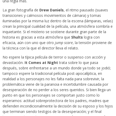
una regla más.
La gran fotografía de
Drew Daniels
, el ritmo pausado (suaves
transiciones y calmosos movimientos de cámara) y tomas
iluminadas por la misma luz dentro de la escena (lámparas, velas)
crean la principal cualidad de la película, una atmósfera sombría e
inquietante. Si el misterio se sostiene durante gran parte de la
historia es gracias a esta atmósfera que
Shults
logra con
eficacia, aún con uno que otro
jump scare
, la tensión proviene de
la técnica con la que el director lleva el relato.
No espere la típica película de terror o suspenso con acción y
devastación.
It Comes at Night
trata sobre lo que pasa
después, sobre enfrentarse a un mundo donde ya todo se jodió;
tampoco espere la tradicional película post-apocalíptica, en
realidad a los personajes no les falta nada para sobrevivir, la
problemática viene de la paranoia e incertidumbre causada por
desesperación de no perder a los seres queridos. Si bien llega un
punto en que los personajes se comportan justo como lo
esperamos: actitud sobreprotectora de los padres, madres que
defienden incondicionalmente la decisión de su esposo y los hijos
que terminan siendo testigos de la desesperación; y el final