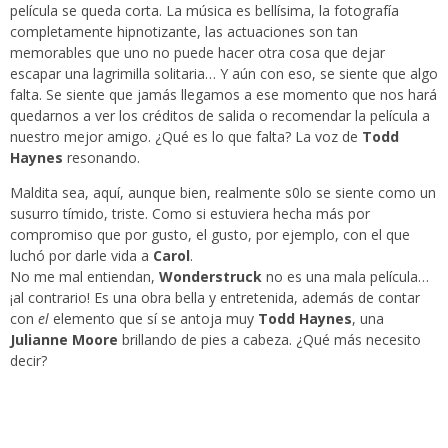
película se queda corta. La música es bellísima, la fotografía
completamente hipnotizante, las actuaciones son tan
memorables que uno no puede hacer otra cosa que dejar
escapar una lagrimilla solitaria… Y aún con eso, se siente que algo
falta. Se siente que jamás llegamos a ese momento que nos hará
quedarnos a ver los créditos de salida o recomendar la película a
nuestro mejor amigo. ¿Qué es lo que falta? La voz de
Todd
Haynes
resonando.
Maldita sea, aquí, aunque bien, realmente s0lo se siente como un
susurro tímido, triste. Como si estuviera hecha más por
compromiso que por gusto, el gusto, por ejemplo, con el que
luchó por darle vida a
Carol
.
No me mal entiendan,
Wonderstruck
no es una mala película…
¡al contrario! Es una obra bella y entretenida, además de contar
con
el
elemento que sí se antoja muy
Todd Haynes
, una
Julianne Moore
brillando de pies a cabeza. ¿Qué más necesito
decir?