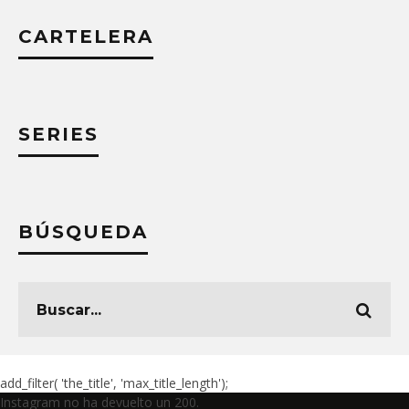
CARTELERA
SERIES
BÚSQUEDA
add_filter( 'the_title', 'max_title_length');
Instagram no ha devuelto un 200.