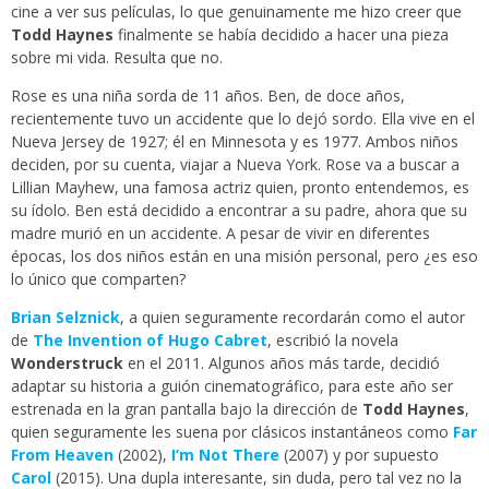
cine a ver sus películas, lo que genuinamente me hizo creer que
Todd Haynes
finalmente se había decidido a hacer una pieza
sobre mi vida. Resulta que no.
Rose es una niña sorda de 11 años. Ben, de doce años,
recientemente tuvo un accidente que lo dejó sordo. Ella vive en el
Nueva Jersey de 1927; él en Minnesota y es 1977. Ambos niños
deciden, por su cuenta, viajar a Nueva York. Rose va a buscar a
Lillian Mayhew, una famosa actriz quien, pronto entendemos, es
su ídolo. Ben está decidido a encontrar a su padre, ahora que su
madre murió en un accidente. A pesar de vivir en diferentes
épocas, los dos niños están en una misión personal, pero ¿es eso
lo único que comparten?
Brian Selznick
, a quien seguramente recordarán como el autor
de
The Invention of Hugo Cabret
, escribió la novela
Wonderstruck
en el 2011. Algunos años más tarde, decidió
adaptar su historia a guión cinematográfico, para este año ser
estrenada en la gran pantalla bajo la dirección de
Todd Haynes
,
quien seguramente les suena por clásicos instantáneos como
Far
From Heaven
(2002),
I’m Not There
(2007) y por supuesto
Carol
(2015). Una dupla interesante, sin duda, pero tal vez no la