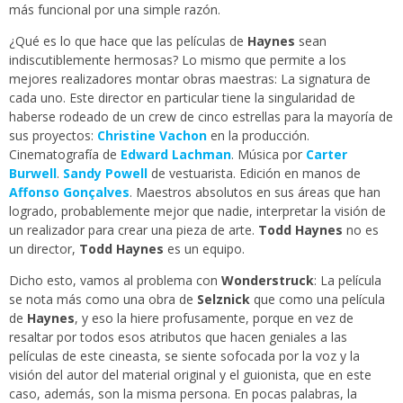
más funcional por una simple razón.
¿Qué es lo que hace que las películas de
Haynes
sean
indiscutiblemente hermosas? Lo mismo que permite a los
mejores realizadores montar obras maestras: La signatura de
cada uno. Este director en particular tiene la singularidad de
haberse rodeado de un crew de cinco estrellas para la mayoría de
sus proyectos:
Christine Vachon
en la producción.
Cinematografía de
Edward Lachman
. Música por
Carter
Burwell
.
Sandy Powell
de vestuarista. Edición en manos de
Affonso Gonçalves
. Maestros absolutos en sus áreas que han
logrado, probablemente mejor que nadie, interpretar la visión de
un realizador para crear una pieza de arte.
Todd Haynes
no es
un director,
Todd Haynes
es un equipo.
Dicho esto, vamos al problema con
Wonderstruck
: La película
se nota más como una obra de
Selznick
que como una película
de
Haynes
, y eso la hiere profusamente, porque en vez de
resaltar por todos esos atributos que hacen geniales a las
películas de este cineasta, se siente sofocada por la voz y la
visión del autor del material original y el guionista, que en este
caso, además, son la misma persona. En pocas palabras, la