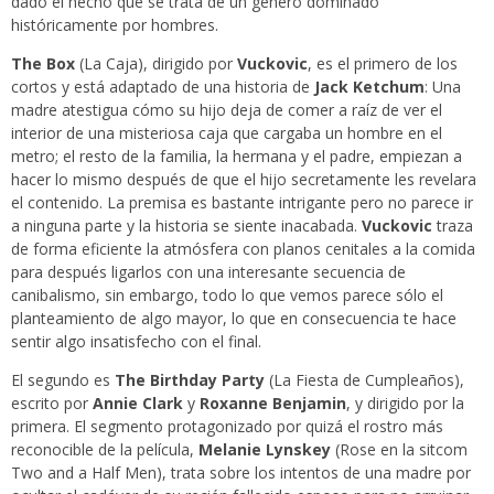
dado el hecho que se trata de un género dominado
históricamente por hombres.
The Box
(La Caja), dirigido por
Vuckovic
, es el primero de los
cortos y está adaptado de una historia de
Jack Ketchum
: Una
madre atestigua cómo su hijo deja de comer a raíz de ver el
interior de una misteriosa caja que cargaba un hombre en el
metro; el resto de la familia, la hermana y el padre, empiezan a
hacer lo mismo después de que el hijo secretamente les revelara
el contenido. La premisa es bastante intrigante pero no parece ir
a ninguna parte y la historia se siente inacabada.
Vuckovic
traza
de forma eficiente la atmósfera con planos cenitales a la comida
para después ligarlos con una interesante secuencia de
canibalismo, sin embargo, todo lo que vemos parece sólo el
planteamiento de algo mayor, lo que en consecuencia te hace
sentir algo insatisfecho con el final.
El segundo es
The Birthday Party
(La Fiesta de Cumpleaños),
escrito por
Annie Clark
y
Roxanne Benjamin
, y dirigido por la
primera. El segmento protagonizado por quizá el rostro más
reconocible de la película,
Melanie Lynskey
(Rose en la sitcom
Two and a Half Men), trata sobre los intentos de una madre por