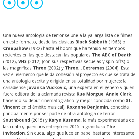
Una nueva antología de terror se une a la ya larga lista de filmes
en este formato, desde las clásicas
Black Sabbath
(1963) o
Creepshow
(1982) hasta el boom que ha tenido en tiempos
recientes en las que destacan las populares
The ABC of Death
(2012),
VHS
(2012) (con sus respectivas secuelas y spin-off’s) o
las magnificas
Three
(2002) y
Three… Extremes
(2004). Esta
vez el elemento que le da cohesión al proyecto es que se trata de
una antología escrita y dirigida en su totalidad por mujeres: la
canadiense
Jovanka Vuckovic
, una experta en el género y quien
fuera editora de la aclamada revista
Rue Morgue
;
Annie Clark
,
haciendo su debut cinematográfico (y mejor conocida como
St.
Vincent
en el ámbito musical);
Roxanne Benjamin
, conocida
principalmente por ser parte de otra antología de terror
Southbound
(2015) y
Karyn Kusama
, la más experimentada de
las cuatro, quien nos entregó en 2015 la grandiosa
The
Invitation
. Sin duda, algo que luce en papel bastante interesante