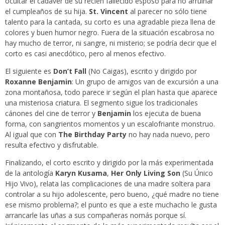
ocultar el cadáver de su recién fallecido esposo para no arruinar
el cumpleaños de su hija.
St. Vincent
al parecer no sólo tiene
talento para la cantada, su corto es una agradable pieza llena de
colores y buen humor negro. Fuera de la situación escabrosa no
hay mucho de terror, ni sangre, ni misterio; se podría decir que el
corto es casi anecdótico, pero al menos efectivo.
El siguiente es
Don’t Fall
(No Caigas), escrito y dirigido por
Roxanne Benjamin
: Un grupo de amigos van de excursión a una
zona montañosa, todo parece ir según el plan hasta que aparece
una misteriosa criatura. El segmento sigue los tradicionales
cánones del cine de terror y
Benjamin
los ejecuta de buena
forma, con sangrientos momentos y un escalofriante monstruo.
Al igual que con
The Birthday Party
no hay nada nuevo, pero
resulta efectivo y disfrutable.
Finalizando, el corto escrito y dirigido por la más experimentada
de la antología
Karyn Kusama
,
Her Only Living Son
(Su Único
Hijo Vivo), relata las complicaciones de una madre soltera para
controlar a su hijo adolescente, pero bueno, ¿qué madre no tiene
ese mismo problema?; el punto es que a este muchacho le gusta
arrancarle las uñas a sus compañeras nomás porque sí.