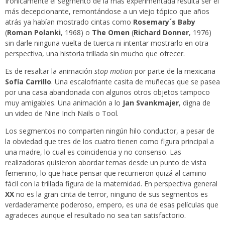
Irónicamente el segmento de la más experimentada resulta ser el
más decepcionante, remontándose a un viejo tópico que años
atrás ya habían mostrado cintas como
Rosemary´s Baby
(
Roman Polanki
, 1968) o
The Omen
(
Richard Donner
, 1976)
sin darle ninguna vuelta de tuerca ni intentar mostrarlo en otra
perspectiva, una historia trillada sin mucho que ofrecer.
Es de resaltar la animación
stop motion
por parte de la mexicana
Sofía Carrillo
. Una escalofriante casita de muñecas que se pasea
por una casa abandonada con algunos otros objetos tampoco
muy amigables. Una animación a lo
Jan Svankmajer
, digna de
un video de Nine Inch Nails o Tool.
Los segmentos no comparten ningún hilo conductor, a pesar de
la obviedad que tres de los cuatro tienen como figura principal a
una madre, lo cual es coincidencia y no consenso. Las
realizadoras quisieron abordar temas desde un punto de vista
femenino, lo que hace pensar que recurrieron quizá al camino
fácil con la trillada figura de la maternidad. En perspectiva general
XX
no es la gran cinta de terror, ninguno de sus segmentos es
verdaderamente poderoso, empero, es una de esas películas que
agradeces aunque el resultado no sea tan satisfactorio.