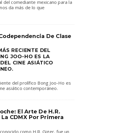
al del comediante mexicano para la
 nos da más de lo que
a Codependencia De Clase
MÁS RECIENTE DEL
ONG JOO-HO ES LA
DEL CINE ASIÁTICO
NEO.
ciente del prolífico Bong Joo-Ho es
cine asiático contemporáneo.
oche: El Arte De H.R.
A La CDMX Por Primera
conocido como H.R. Giger, fue un