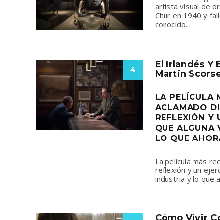
artista visual de o
Chur en 1940 y fal
conocido
...
El Irlandés Y
4
Martin Scors
LA PELÍCULA 
ACLAMADO DI
REFLEXIÓN Y 
QUE ALGUNA V
LO QUE AHORA
La película más re
reflexión y un ejer
industria y lo que 
Cómo Vivir 