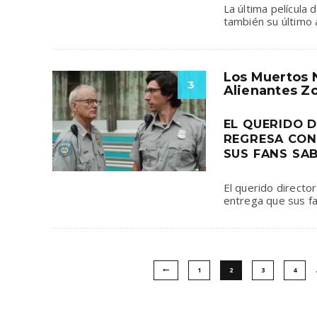
La última película 
también su último 
Los Muertos 
3
Alienantes Z
EL QUERIDO 
REGRESA CON
SUS FANS SA
El querido directo
entrega que sus fa
1
2
3
4