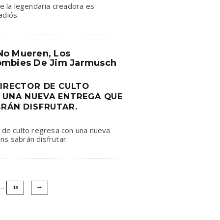
de la legendaria creadora es
adiós.
No Mueren, Los
ombies De Jim Jarmusch
DIRECTOR DE CULTO
 UNA NUEVA ENTREGA QUE
BRÁN DISFRUTAR.
r de culto regresa con una nueva
ns sabrán disfrutar.
…
13