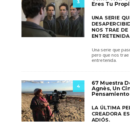
3
Eres Tu Prop
UNA SERIE Q
DESAPERCIBID
NOS TRAE DE
ENTRETENIDA
Una serie que pasó
pero que nos trae
entretenida.
67 Muestra D
4
Agnès, Un Ci
Pensamiento
LA ÚLTIMA PE
CREADORA ES
ADIÓS.