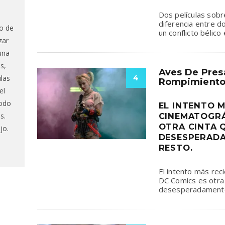
Dos películas sobr
diferencia entre do
o de
un conflicto bélico 
zar
una
s,
Aves De Pres
4
ulas
Rompimient
el
todo
EL INTENTO M
s.
CINEMATOGRÁ
OTRA CINTA 
jo.
DESESPERADA
RESTO.
El intento más rec
DC Comics es otra
desesperadamente 