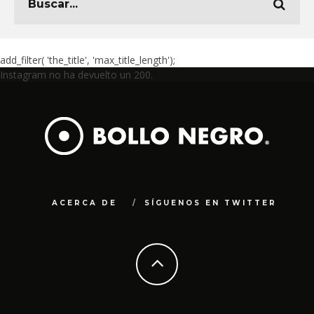
add_filter( 'the_title', 'max_title_length');
Instagram no ha devuelto un 200.
ACERCA DE
SÍGUENOS EN TWITTER