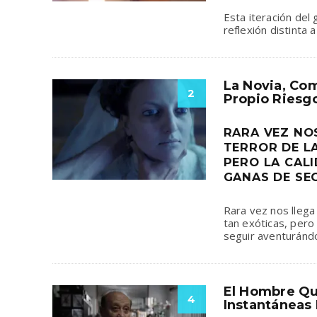
Esta iteración del
reflexión distinta
La Novia, Co
2
Propio Riesg
RARA VEZ NO
TERROR DE L
PERO LA CAL
GANAS DE SE
Rara vez nos llega 
tan exóticas, pero
seguir aventuránd
El Hombre Qu
4
Instantáneas 