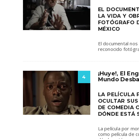
EL DOCUMENT
LA VIDA Y O
FOTÓGRAFO D
MÉXICO
El documental nos l
reconocido fotógra
¡Huye!, El En
4
Mundo Desba
LA PELÍCULA
OCULTAR SUS
DE COMEDIA O
DÓNDE ESTÁ 
La película por m
como película de 