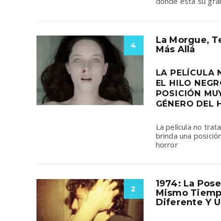
dónde está su gr
La Morgue, Te
4
Más Allá
LA PELÍCULA
EL HILO NEGR
POSICIÓN MU
GÉNERO DEL
La película no trat
brinda una posició
horror
1974: La Pose
2
Mismo Tiemp
Diferente Y 