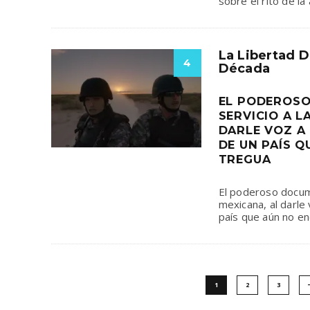
sobre el rito de la
La Libertad D
4
Década
EL PODEROSO
SERVICIO A L
DARLE VOZ A
DE UN PAÍS 
TREGUA
El poderoso docume
mexicana, al darle 
país que aún no en
1
2
3