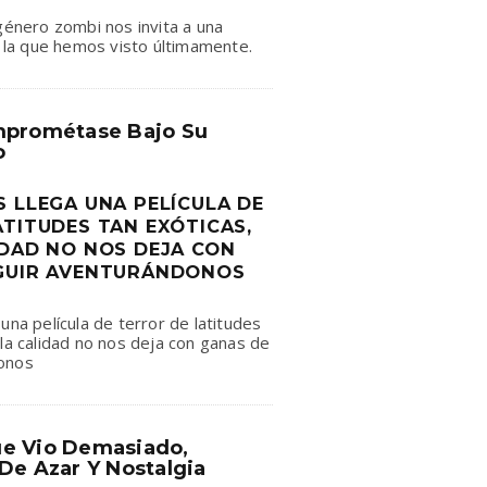
 género zombi nos invita a una
 a la que hemos visto últimamente.
mprométase Bajo Su
o
S LLEGA UNA PELÍCULA DE
ATITUDES TAN EXÓTICAS,
IDAD NO NOS DEJA CON
GUIR AVENTURÁNDONOS
una película de terror de latitudes
 la calidad no nos deja con ganas de
onos
e Vio Demasiado,
De Azar Y Nostalgia