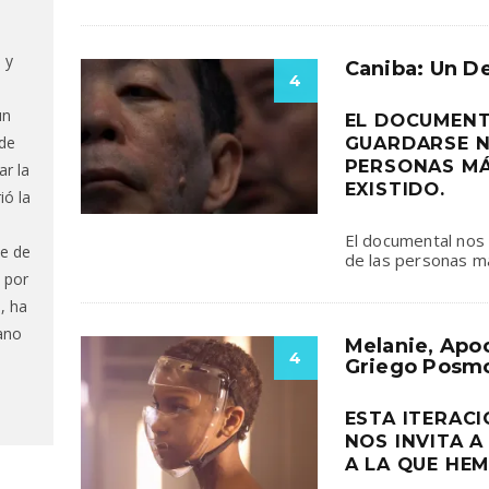
 y
Caniba: Un De
4
un
EL DOCUMENT
 de
GUARDARSE N
PERSONAS M
ar la
EXISTIDO.
ió la
El documental nos 
ue de
de las personas m
 por
, ha
ano
Melanie, Apoc
4
Griego Posm
ESTA ITERAC
NOS INVITA A
A LA QUE HE