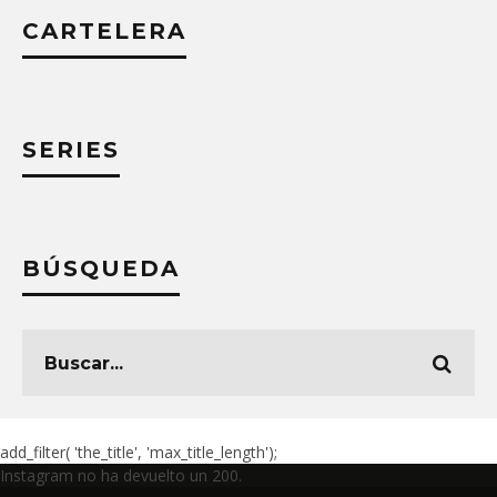
CARTELERA
SERIES
BÚSQUEDA
add_filter( 'the_title', 'max_title_length');
Instagram no ha devuelto un 200.