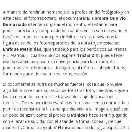
A manera de rendir un homenaje a la profesión del fotógrafo y en
este caso, al fotorreportero, el documental
El Hombre Que Vio
Demasiado
intentar congelar el momento, el instante para
poder apreciarlo y comprenderlo, cuántas veces sea necesario. A
través del marco cerrado pero infinito a la vez, develamos la
figura de un de los fotorreporteros de la nota roja mexicana:
Enrique Metinides
, quien trabajó para los periódicos La Prensa
y El Alarma. El cuadro que nos expone
Trisha Ziff
, puede tener
diversos ángulos y puntos convergencia para la mirada. Así,
podemos ver al hombre, al fotógrafo, al niño o al abuelo, todos,
formando parte de una misma composición.
El documental se nutre de muchas fuentes, cosa que lo vuelve
agradable; no es una sucesión de foto tras foto, mientras alguien
las va narrando –como si se tratase del viaje de vacaciones
familiar–. De manera interesante las fotos vuelven a cobrar vida a
partir de reconstruir la historia que dio vida a la imagen, quizá con
un poco de azar, como el propio
Metinides
hace sentir; jugando
con el azar de su vida, con el azar de la toma idónea. ¿De qué
manera? ¿Cómo lo lograba? Él mismo aún no lo logra explicar. Sin