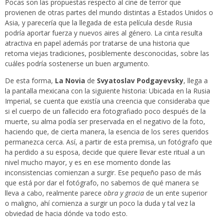
Pocas son las propuestas respecto al cine de terror que
provienen de otras partes del mundo distintas a Estados Unidos o
Asia, y parecería que la llegada de esta película desde Rusia
podría aportar fuerza y nuevos aires al género. La cinta resulta
atractiva en papel además por tratarse de una historia que
retoma viejas tradiciones, posiblemente desconocidas, sobre las
cuáles podría sostenerse un buen argumento.
De esta forma,
La Novia
de
Svyatoslav Podgayevsky
, llega a
la pantalla mexicana con la siguiente historia: Ubicada en la Rusia
Imperial, se cuenta que existía una creencia que consideraba que
si el cuerpo de un fallecido era fotografiado poco después de la
muerte, su alma podía ser preservada en el negativo de la foto,
haciendo que, de cierta manera, la esencia de los seres queridos
permanezca cerca. Así, a partir de esta premisa, un fotógrafo que
ha perdido a su esposa, decide que quiere llevar este ritual a un
nivel mucho mayor, y es en ese momento donde las
inconsistencias comienzan a surgir. Ese pequeño paso de más
que está por dar el fotógrafo, no sabemos de qué manera se
lleva a cabo, realmente parece
obra y gracia
de un ente superior
o maligno, ahí comienza a surgir un poco la duda y tal vez la
obviedad de hacia dónde va todo esto.