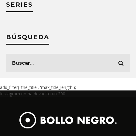
SERIES
BÚSQUEDA
add_filter( 'the_title', 'max_title_length');
Instagram no ha devuelto un 200.