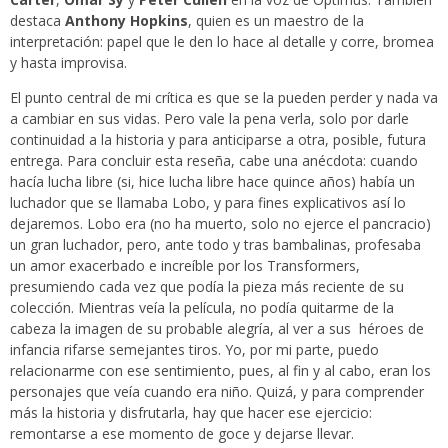
destaca
Anthony Hopkins
, quien es un maestro de la
interpretación: papel que le den lo hace al detalle y corre, bromea
y hasta improvisa.
El punto central de mi crítica es que se la pueden perder y nada va
a cambiar en sus vidas. Pero vale la pena verla, solo por darle
continuidad a la historia y para anticiparse a otra, posible, futura
entrega.
Para concluir esta reseña, cabe una anécdota: cuando
hacía lucha libre (si, hice lucha libre hace quince años) había un
luchador que se llamaba Lobo, y para fines explicativos así lo
dejaremos. Lobo era (no ha muerto, solo no ejerce el pancracio)
un gran luchador, pero, ante todo y tras bambalinas, profesaba
un amor exacerbado e increíble por los Transformers,
presumiendo cada vez que podía la pieza más reciente de su
colección. Mientras veía la película, no podía quitarme de la
cabeza la imagen de su probable alegría, al ver a sus héroes de
infancia rifarse semejantes tiros. Yo, por mi parte, puedo
relacionarme con ese sentimiento, pues, al fin y al cabo, eran los
personajes que veía cuando era niño.
Quizá, y para comprender
más la historia y disfrutarla, hay que hacer ese ejercicio:
remontarse a ese momento de goce y dejarse llevar.