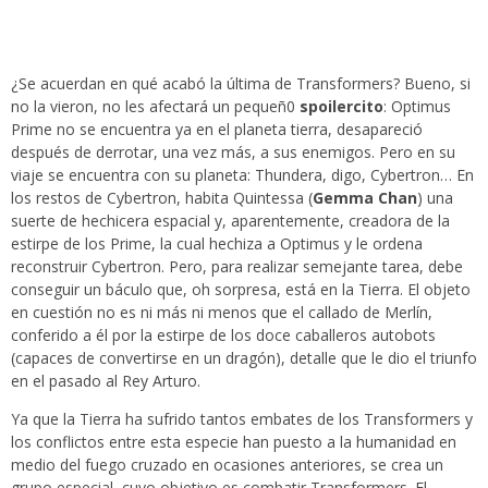
¿Se acuerdan en qué acabó la última de Transformers? Bueno, si
no la vieron, no les afectará un pequeñ0
spoilercito
: Optimus
Prime no se encuentra ya en el planeta tierra, desapareció
después de derrotar, una vez más, a sus enemigos. Pero en su
viaje se encuentra con su planeta: Thundera, digo, Cybertron… En
los restos de Cybertron, habita Quintessa (
Gemma Chan
) una
suerte de hechicera espacial y, aparentemente, creadora de la
estirpe de los Prime, la cual hechiza a Optimus y le ordena
reconstruir Cybertron. Pero, para realizar semejante tarea, debe
conseguir un báculo que, oh sorpresa, está en la Tierra. El objeto
en cuestión no es ni más ni menos que el callado de Merlín,
conferido a él por la estirpe de los doce caballeros autobots
(capaces de convertirse en un dragón), detalle que le dio el triunfo
en el pasado al Rey Arturo.
Ya que la Tierra ha sufrido tantos embates de los Transformers y
los conflictos entre esta especie han puesto a la humanidad en
medio del fuego cruzado en ocasiones anteriores, se crea un
grupo especial, cuyo objetivo es combatir Transformers. El