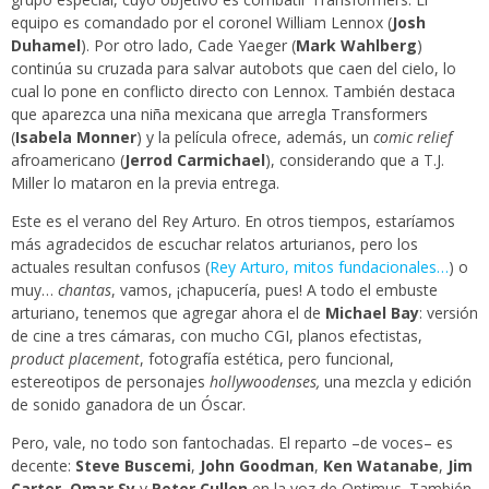
equipo es comandado por el coronel William Lennox (
Josh
Duhamel
). Por otro lado, Cade Yaeger (
Mark Wahlberg
)
continúa su cruzada para salvar autobots que caen del cielo, lo
cual lo pone en conflicto directo con Lennox. También destaca
que aparezca una niña mexicana que arregla Transformers
(
Isabela Monner
) y la película ofrece, además, un
comic relief
afroamericano (
Jerrod Carmichael
), considerando que a T.J.
Miller lo mataron en la previa entrega.
Este es el verano del Rey Arturo. En otros tiempos, estaríamos
más agradecidos de escuchar relatos arturianos, pero los
actuales resultan confusos (
Rey Arturo, mitos fundacionales…
) o
muy…
chantas
, vamos, ¡chapucería, pues! A todo el embuste
arturiano, tenemos que agregar ahora el de
Michael Bay
: versión
de cine a tres cámaras, con mucho CGI, planos efectistas,
product placement
, fotografía estética, pero funcional,
estereotipos de personajes
hollywoodenses,
una mezcla y edición
de sonido ganadora de un Óscar.
Pero, vale, no todo son fantochadas. El reparto –de voces– es
decente:
Steve Buscemi
,
John Goodman
,
Ken Watanabe
,
Jim
Carter
,
Omar Sy
y
Peter Cullen
en la voz de Optimus. También