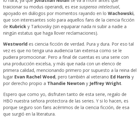
lo hará, ya que
Jonathan Nolan
se va a morir antes que
traicionar su modus operandi, es ese
suspenso intelectual
,
apoyado en diálogos por momentos rayando en lo
Wachowski
,
que son interesantes solo para aquellos fans de la ciencia ficción
de
Kubrick
y Tarkovsky (sin equiparar nada ni subir a nadie a
ningún estatus que haga llover reclamaciones).
Westworld
es ciencia ficción de verdad. Pura y dura. Por eso tal
vez es que no tenga una audiencia tan extensa como se le
pudiera promocionar. Pero a final de cuentas es una serie con
una producción excelsa, y más que nada con un elenco de
primera calidad, mencionando primero por supuesto a la reina del
lugar
Evan Rachel Wood
, pero también al veterano
Ed Harris
y
por derecho propio a
Thandie Newton
y
Jeffrey Wright
.
Espero que como yo, disfruten tanto de esta serie, regalo de
HBO nuestra señora protectora de las series. Y si lo hacen, es
porque seguro son fans acérrimos de la ciencia ficción, de esa
que surgió en la literatura.