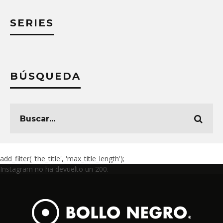
SERIES
BÚSQUEDA
add_filter( 'the_title', 'max_title_length');
Instagram no ha devuelto un 200.