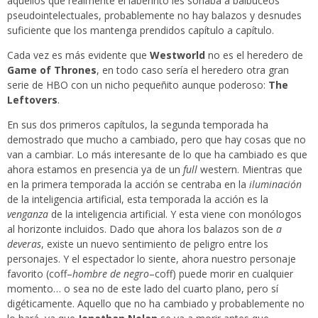
aquellos que realmente el laberinto les sonaba a balbuceos
pseudointelectuales, probablemente no hay balazos y desnudes
suficiente que los mantenga prendidos capítulo a capítulo.
Cada vez es más evidente que
Westworld
no es el heredero de
Game of Thrones
, en todo caso sería el heredero otra gran
serie de HBO con un nicho pequeñito aunque poderoso:
The
Leftovers
.
En sus dos primeros capítulos, la segunda temporada ha
demostrado que mucho a cambiado, pero que hay cosas que no
van a cambiar. Lo más interesante de lo que ha cambiado es que
ahora estamos en presencia ya de un
full
western. Mientras que
en la primera temporada la acción se centraba en la
iluminación
de la inteligencia artificial, esta temporada la acción es la
venganza
de la inteligencia artificial. Y esta viene con monólogos
al horizonte incluidos. Dado que ahora los balazos son de
a
deveras
, existe un nuevo sentimiento de peligro entre los
personajes. Y el espectador lo siente, ahora nuestro personaje
favorito (coff–
hombre de negro
–coff) puede morir en cualquier
momento… o sea no de este lado del cuarto plano, pero sí
digéticamente. Aquello que no ha cambiado y probablemente no