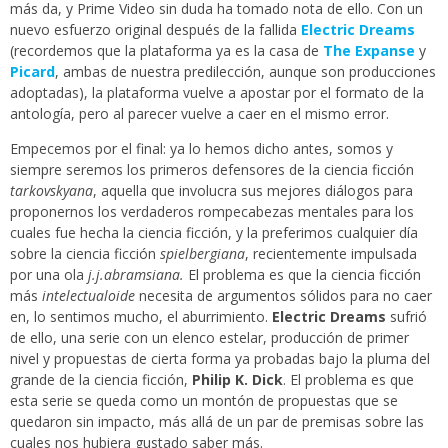
más da, y Prime Video sin duda ha tomado nota de ello. Con un
nuevo esfuerzo original después de la fallida
Electric Dreams
(recordemos que la plataforma ya es la casa de
The Expanse
y
Picard
, ambas de nuestra predilección, aunque son producciones
adoptadas), la plataforma vuelve a apostar por el formato de la
antología, pero al parecer vuelve a caer en el mismo error.
Empecemos por el final: ya lo hemos dicho antes, somos y
siempre seremos los primeros defensores de la ciencia ficción
tarkovskyana
, aquella que involucra sus mejores diálogos para
proponernos los verdaderos rompecabezas mentales para los
cuales fue hecha la ciencia ficción, y la preferimos cualquier día
sobre la ciencia ficción
spielbergiana
, recientemente impulsada
por una ola
j.j.abramsiana
.
El problema es que la ciencia ficción
más
intelectualoide
necesita de argumentos sólidos para no caer
en, lo sentimos mucho, el aburrimiento.
Electric Dreams
sufrió
de ello, una serie con un elenco estelar, producción de primer
nivel y propuestas de cierta forma ya probadas bajo la pluma del
grande de la ciencia ficción,
Philip K. Dick
. El problema es que
esta serie se queda como un montón de propuestas que se
quedaron sin impacto, más allá de un par de premisas sobre las
cuales nos hubiera gustado saber más.