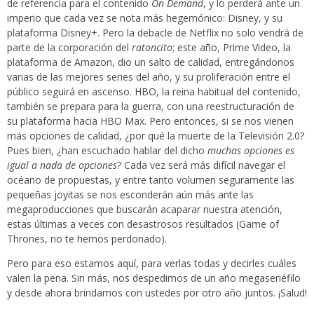
de referencia para el contenido
On Demand
, y lo perderá ante un
imperio que cada vez se nota más hegemónico: Disney, y su
plataforma Disney+. Pero la debacle de Netflix no solo vendrá de
parte de la corporación del
ratoncito
; este año, Prime Video, la
plataforma de Amazon, dio un salto de calidad, entregándonos
varias de las mejores series del año, y su proliferación entre el
público seguirá en ascenso. HBO, la reina habitual del contenido,
también se prepara para la guerra, con una reestructuración de
su plataforma hacia HBO Max. Pero entonces, si se nos vienen
más opciones de calidad, ¿por qué la muerte de la Televisión 2.0?
Pues bien, ¿han escuchado hablar del dicho
muchas opciones es
igual a nada de opciones
? Cada vez será más difícil navegar el
océano de propuestas, y entre tanto volumen seguramente las
pequeñas joyitas se nos esconderán aún más ante las
megaproducciones que buscarán acaparar nuestra atención,
estas últimas a veces con desastrosos resultados (Game of
Thrones, no te hemos perdonado).
Pero para eso estamos aquí, para verlas todas y decirles cuáles
valen la pena. Sin más, nos despedimos de un año megaseriéfilo
y desde ahora brindamos con ustedes por otro año juntos. ¡Salud!