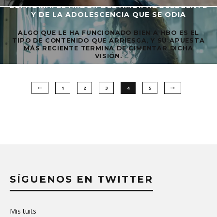
EUPHORIA: EL ARDOR DEL AMOR ADOLESCENTE
Y DE LA ADOLESCENCIA QUE SE ODIA
ALGO QUE LE HA FUNCIONADO BIEN A HBO ES EL
TIPO DE CONTENIDO QUE ARRIESGA, Y SU APUESTA
MÁS RECIENTE TERMINA DE CIMENTAR DICHA
VISIÓN.
1
2
3
4
5
SÍGUENOS EN TWITTER
Mis tuits