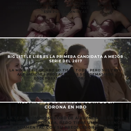
DAVID LYNCH PARECE ESTAR CONSTRUYENDO UN
UNIVERSO DENTRO DE TWIN PEAKS QUE VA MÁS ALLÁ DE
SUS PROTAGONISTAS
BIG LITTLE LIES ES LA PRIMERA CANDIDATA A MEJOR
SERIE DEL 2017
LA MINI-SERIE DE HBO LO TIENE TODO, PERO SUS TRES
ACTUACIONES PROTAGÓNICAS SON DEMASIADO
PODEROSAS PARA IGNORARLAS.
WESTWORLD ES LA NUEVA JOYA DE LA
CORONA EN HBO
LA SERIE ROMPIÓ RECORD DE AUDIENCIA PARA UNA
PRIMERA TEMPORADA, PERO TIENE UNA DIFERENCIA
FUNDAMENTAL CON SU PREDECESORA, GAME OF