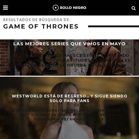
RESULTADOS DE BÚSQUEDA DE:
GAME OF THRONES
LAS MEJORES SERIES QUE VIMOS EN MAYO
EL TEMA DE ESTE MES PARECE SER EL CONTENIDO
CREADO FUERA DE LAS LATITUDES TRADICIONALES.
¿CUÁLES PASARON LA PRUEBA DE LA CALIDAD?
WESTWORLD ESTÁ DE REGRESO… Y SIGUE SIENDO
SOLO PARA FANS
LA CREACIÓN DE JONATHAN NOLAN RETOMA EL CAMINO
JUSTO DONDE LA VIMOS POR ÚLTIMA VEZ Y NO
PODRÍAMOS ESTAR MÁS FELICES.