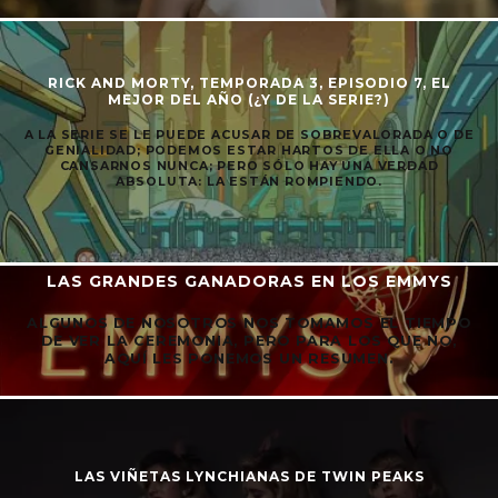
RICK AND MORTY, TEMPORADA 3, EPISODIO 7, EL
MEJOR DEL AÑO (¿Y DE LA SERIE?)
A LA SERIE SE LE PUEDE ACUSAR DE SOBREVALORADA O DE
GENIALIDAD; PODEMOS ESTAR HARTOS DE ELLA O NO
CANSARNOS NUNCA; PERO SÓLO HAY UNA VERDAD
ABSOLUTA: LA ESTÁN ROMPIENDO.
LAS GRANDES GANADORAS EN LOS EMMYS
ALGUNOS DE NOSOTROS NOS TOMAMOS EL TIEMPO
DE VER LA CEREMONIA, PERO PARA LOS QUE NO,
AQUÍ LES PONEMOS UN RESUMEN.
LAS VIÑETAS LYNCHIANAS DE TWIN PEAKS