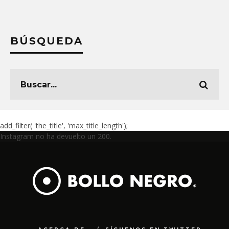
BÚSQUEDA
add_filter( 'the_title', 'max_title_length');
Instagram no ha devuelto un 200.